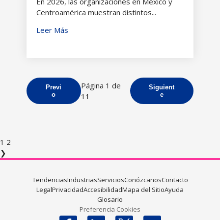
En 2026, las organizaciones en México y
Centroamérica muestran distintos...
Leer Más
Página 1 de
Previ
Siguient
o
e
11
1
2
❯
Tendencias
Industrias
Servicios
Conózcanos
Contacto
Legal
Privacidad
Accesibilidad
Mapa del Sitio
Ayuda
Glosario
Preferencia Cookies