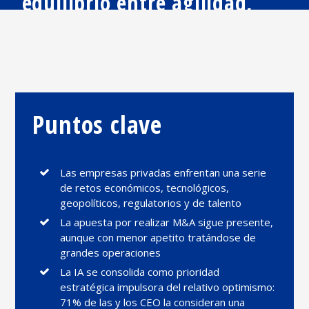
equilibrio entre agilidad,
innovación y
responsabilidad
Puntos clave
Las empresas privadas enfrentan una serie
de retos económicos, tecnológicos,
geopolíticos, regulatorios y de talento
La apuesta por realizar M&A sigue presente,
aunque con menor apetito tratándose de
grandes operaciones
La IA se consolida como prioridad
estratégica impulsora del relativo optimismo:
71% de las y los CEO la consideran una