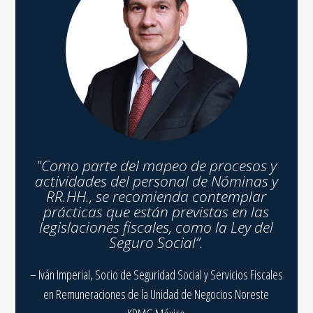
os y
"
Como parte del mapeo de procesos y
"
Co
as y
actividades del personal de Nóminas y
act
ar
RR.HH., se recomienda contemplar
R
las
prácticas que están previstas en las
pr
 del
legislaciones fiscales, como la Ley del
leg
Seguro Social
”.
Fiscales
– Iván Imperial, Socio de Seguridad Social y Servicios Fiscales
– Iván 
este
en Remuneraciones de la Unidad de Negocios Noreste
en 