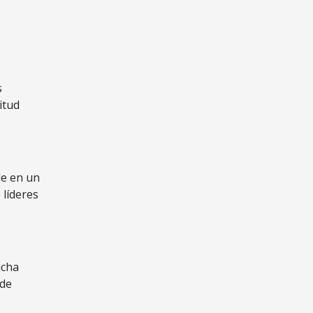
s
itud
le en un
 líderes
icha
 de