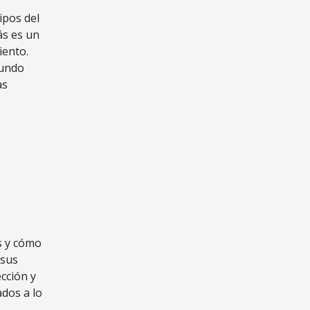
ipos del
ás es un
iento.
mundo
as
s y cómo
 sus
cción y
ados a lo