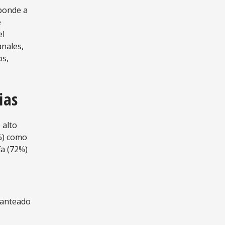
sponde a
e
el
anales,
os,
ias
 alto
1%) como
ía (72%)
planteado