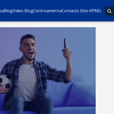
eca
Blog
Video Blog
Centroamérica
Contacto Sitio KPMG