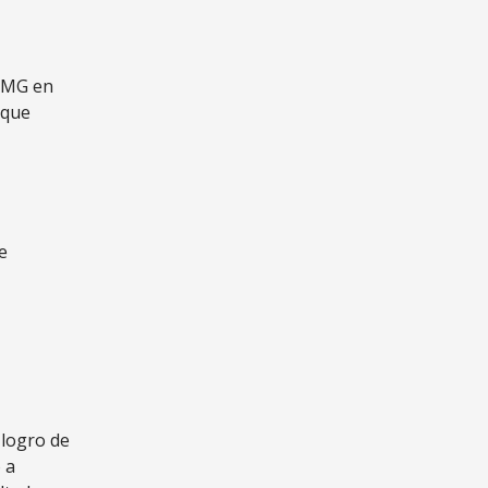
KPMG en
 que
e
 logro de
 a