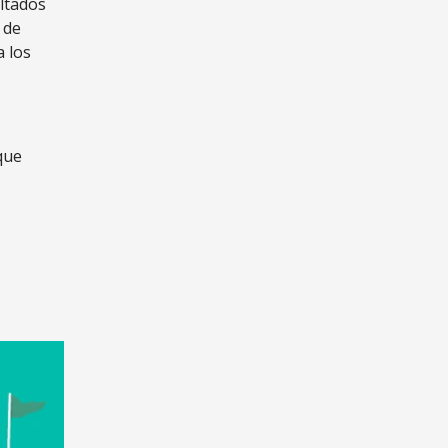
ultados
 de
a los
que