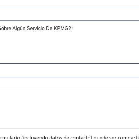
n Sobre Algún Servicio De KPMG?
*
ormulario (incluyendo datos de contacto) puede ser comparti