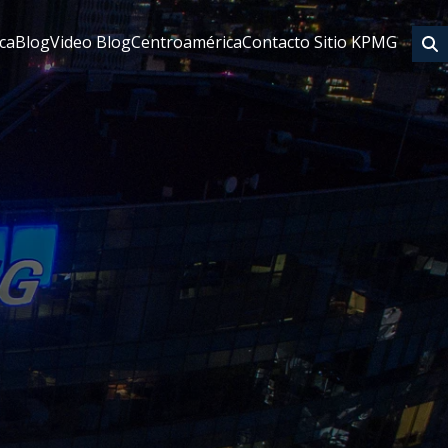
eca
Blog
Video Blog
Centroamérica
Contacto Sitio KPMG