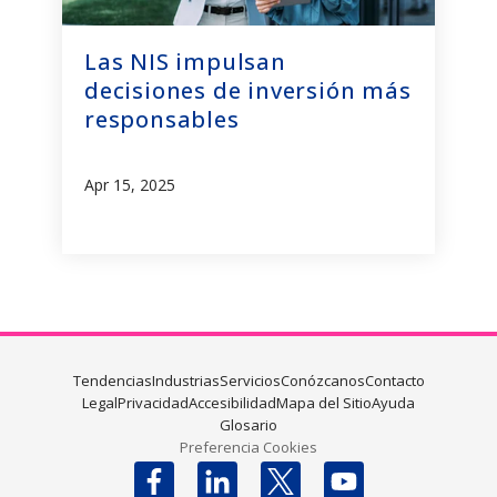
Las NIS impulsan
decisiones de inversión más
responsables
Apr 15, 2025
Tendencias
Industrias
Servicios
Conózcanos
Contacto
Legal
Privacidad
Accesibilidad
Mapa del Sitio
Ayuda
Glosario
Preferencia Cookies
Follow us on X