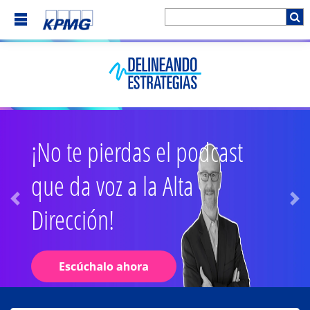
¡No te pierdas el podcast
que da voz a la Alta
Dirección!