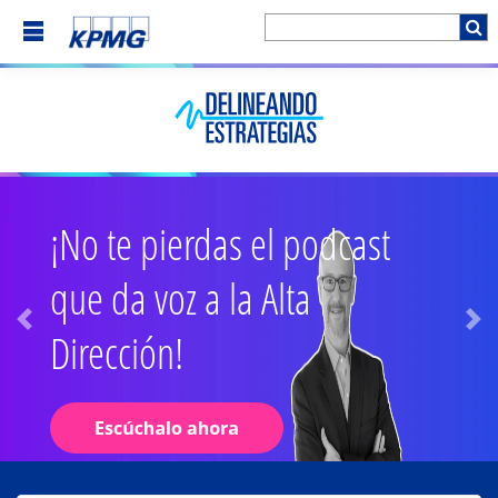
¡No te pierdas el podcast
que da voz a la Alta
Dirección!