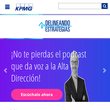
¡No te pierdas el podcast
que da voz a la Alta
Dirección!