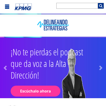
¡No te pierdas el podcast
que da voz a la Alta
Dirección!