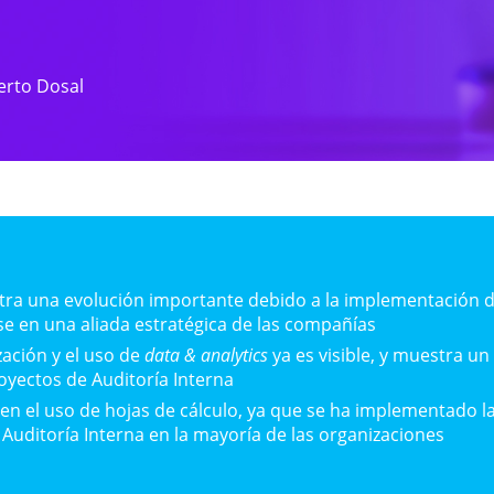
erto Dosal
stra una evolución importante debido a la implementación 
se en una aliada estratégica de las compañías
zación y el uso de
data & analytics
ya es visible, y muestra un
oyectos de Auditoría Interna
n el uso de hojas de cálculo, ya que se ha implementado l
 Auditoría Interna en la mayoría de las organizaciones