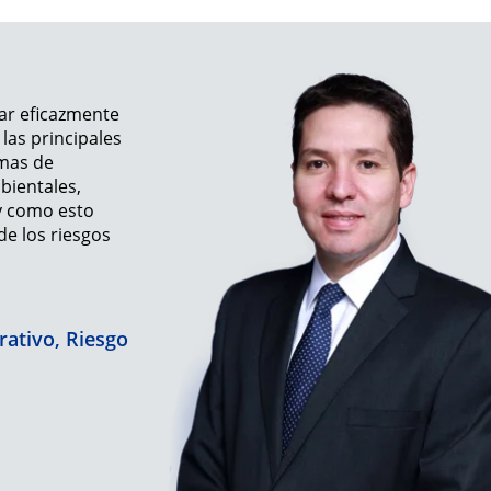
car eficazmente
 las principales
emas de
bientales,
 y como esto
e los riesgos
rativo, Riesgo