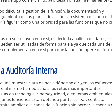
 sea de tipo comercial (39%) o desarrollada internamente (
o dificulta la gestión de la función, la documentación y
seguimiento de los planes de acción. Un sistema de control 
ría figurar como una prioridad para las funciones que no 
 no se excluyen entre sí, es decir, la analítica de datos, s
pueden ser utilizadas de forma paralela ya que cada una de 
 se complementan entre sí para que la función opere de for
la Auditoría Interna
 una muestra clara de hacia dónde se dirigen los esfuerzo
pero al mismo tiempo señala los retos más importantes.
listas en tecnología, ciberseguridad, o en temas ambientales
lgunas funciones están optando por tercerizar, contratar
rmita ampliar el alcance de la función sin perder la esencia 