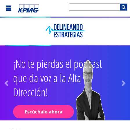
¡No te pierdas el podcast
que da voz a la Alta
Dirección!