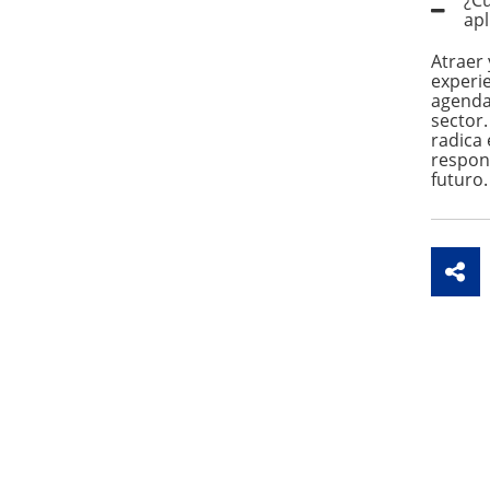
apl
Atraer 
experi
agenda
sector.
radica
respon
futuro.