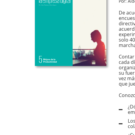
Por: Ald
De acu
encues
directi
acuerd
experi
solo 40
marcha
Contar
cada d
organi
su fuer
vez más
que jue
Conozc
¿Dó
em
Los
co
¿Cu