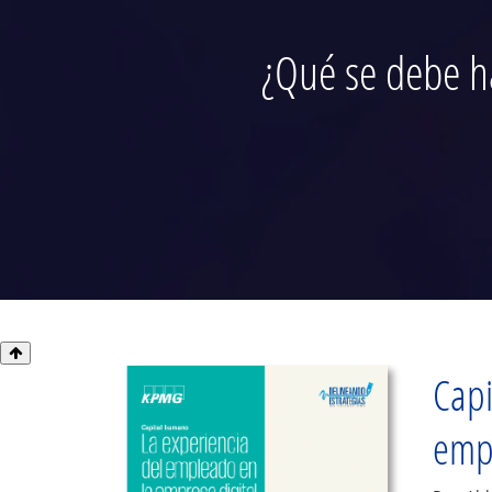
¿Qué se debe ha
Capi
empl