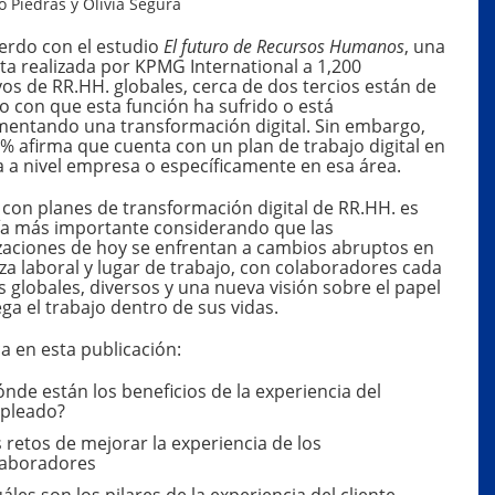
o Piedras y Olivia Segura
erdo con el estudio
El futuro de Recursos Humanos
, una
ta realizada por KPMG International a 1,200
vos de RR.HH. globales, cerca de dos tercios están de
o con que esta función ha sufrido o está
mentando una transformación digital. Sin embargo,
% afirma que cuenta con un plan de trabajo digital en
 a nivel empresa o específicamente en esa área.
 con planes de transformación digital de RR.HH. es
ía más importante considerando que las
zaciones de hoy se enfrentan a cambios abruptos en
za laboral y lugar de trabajo, con colaboradores cada
 globales, diversos y una nueva visión sobre el papel
ga el trabajo dentro de sus vidas.
a en esta publicación:
nde están los beneficios de la experiencia del
pleado?
 retos de mejorar la experiencia de los
laboradores
áles son los pilares de la experiencia del cliente