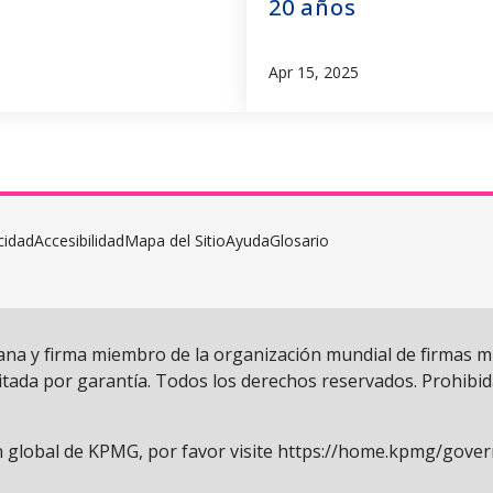
20 años
Apr 15, 2025
cidad
Accesibilidad
Mapa del Sitio
Ayuda
Glosario
cana y firma miembro de la organización mundial de firmas
tada por garantía. Todos los derechos reservados. Prohibida 
n global de KPMG, por favor visite
https://home.kpmg/gove