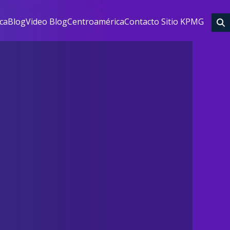
eca
Blog
Video Blog
Centroamérica
Contacto Sitio KPMG