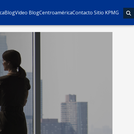
eca
Blog
Video Blog
Centroamérica
Contacto Sitio KPMG