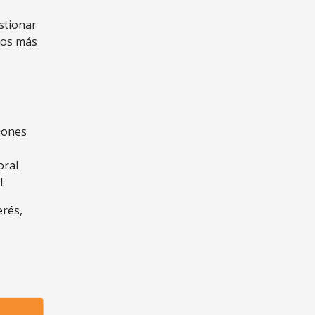
stionar
tos más
ciones
oral
.
erés,